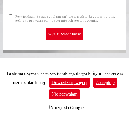
Potwierdzam że zapoznałam(em) się z treścią Regulaminu oraz
polityki prywatności i akceptuję ich postanowienia.
Ta strona używa ciasteczek (cookies), dzięki którym nasz serwis
może działać lepiej.
Dowiedz się więcej
Akceptuje
Nie zezwalam
Narzędzia Google:
Na stronie korzystamy z Google Analytics - narzędzia
pozwalającego na gromadzenie, przeglądanie oraz analizę
statystyk związanych z aktywnością użytkowników. Google