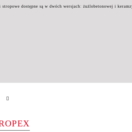
i stropowe dostępne są w dwóch wersjach: żużlobetonowej i keramz
ROPEX