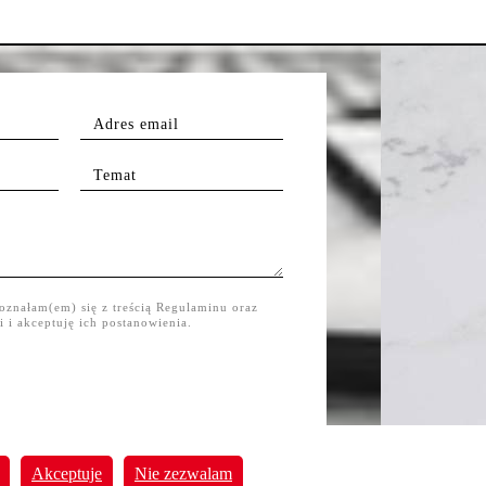
oznałam(em) się z treścią Regulaminu oraz
i i akceptuję ich postanowienia.
Akceptuje
Nie zezwalam