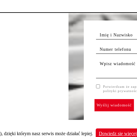
Potwierdzam że zap
polityki prywatnośc
), dzięki którym nasz serwis może działać lepiej.
Dowiedz się więcej