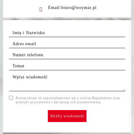
Email:biuro@woymar.pl
Potwierdzam że zapoznałam(em) się z treścią Regulaminu oraz
polityki prywatności i akceptuję ich postanowienia.