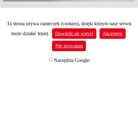
Ta strona używa ciasteczek (cookies), dzięki którym nasz serwis
może działać lepiej.
Dowiedz się więcej
Akceptuje
Nie zezwalam
Narzędzia Google:
Na stronie korzystamy z Google Analytics - narzędzia
pozwalającego na gromadzenie, przeglądanie oraz analizę
statystyk związanych z aktywnością użytkowników. Google
Analytics gromadzi informacje na temat Twojej aktywności na
stronie, lokalizacje oraz Twój adres IP. Informacje te mogą być
przez firmę Google wykorzystywane przy budowaniu Twojego
profilu użytkownika. Informacje pochodzące z Google Analytics
mogą być wykorzystywane w ustawieniach kampanii
reklamowych z wykorzystaniem Google Ads. Jeżeli sobie tego
nie życzysz, możesz wyłączyć narzędzia Google.