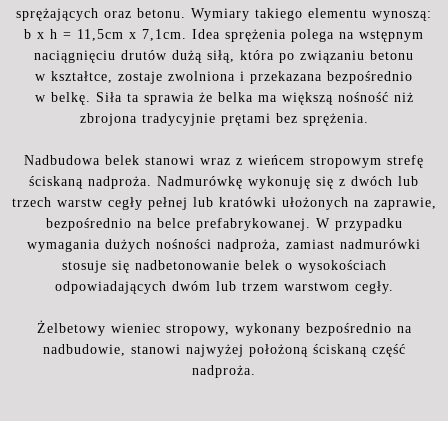
sprężających oraz betonu. Wymiary takiego elementu wynoszą:
b x h = 11,5cm x 7,1cm. Idea sprężenia polega na wstępnym
naciągnięciu drutów dużą siłą, która po związaniu betonu
w kształtce, zostaje zwolniona i przekazana bezpośrednio
w belkę. Siła ta sprawia że belka ma większą nośność niż
zbrojona tradycyjnie prętami bez sprężenia.
Nadbudowa belek stanowi wraz z wieńcem stropowym strefę
ściskaną nadproża. Nadmurówkę wykonuję się z dwóch lub
trzech warstw cegły pełnej lub kratówki ułożonych na zaprawie,
bezpośrednio na belce prefabrykowanej. W przypadku
wymagania dużych nośności nadproża, zamiast nadmurówki
stosuje się nadbetonowanie belek o wysokościach
odpowiadających dwóm lub trzem warstwom cegły.
Żelbetowy wieniec stropowy, wykonany bezpośrednio na
nadbudowie, stanowi najwyżej położoną ściskaną część
nadproża.